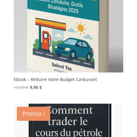
Ebook – Réduire Votre Budget Carburant
Le
Le
19,90
€
9,90
€
prix
prix
initial
actuel
était :
est :
Promo !
19,90 €.
9,90 €.