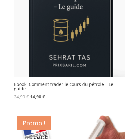
Ebook, Comment trader le cours du pétrole – Le
guide
Le
Le
24,90
€
14,90
€
prix
prix
initial
actuel
était :
est :
Promo !
24,90 €.
14,90 €.