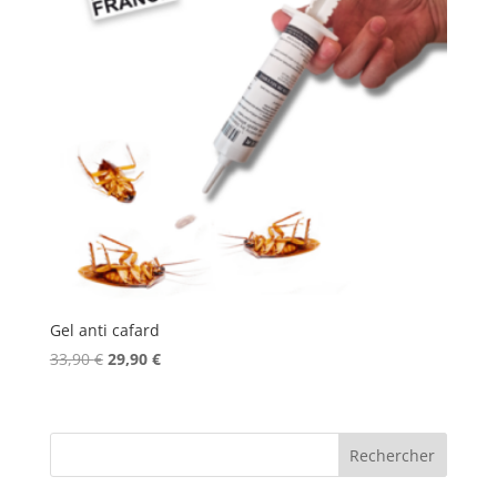
Gel anti cafard
Le
Le
33,90
€
29,90
€
prix
prix
initial
actuel
était :
est :
Rechercher
33,90 €.
29,90 €.